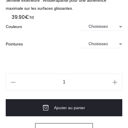
Semelle extérieure : Antidérapante pour une adhérence
maximale sur les surfaces glissantes.
39.90
€
ht
Couleurs
Pointures
quantité
de
Basket
Ajouter au panier
basse
Mixte
COOL