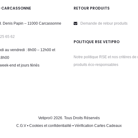
O CARCASSONNE
RETOUR PRODUITS
. Denis Papin – 11000 Carcassonne
Demande de retour produits
 25 65 62
POLITIQUE RSE VETIPRO
di au vendredi : 8h00 – 12h00 et
Notre politique RSE et nos critères de 
18h00
produits éco-responsables
week-end et jours fériés
Vetipro
© 2026. Tous Droits Réservés
C.G.V
•
Cookies et confidentialité
•
Vérification Cartes Cadeaux