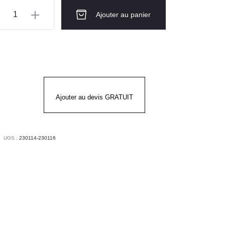
ntité
Ajouter au panier
zona
RKENSTOCK
Ajouter au devis GRATUIT
UGS :
230114-230116