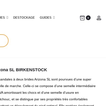
UES
DESTOCKAGE
GUIDES
Ac
0
zona SL BIRKENSTOCK
sandales à deux brides Arizona SL sont pourvues d’une super
lle de marche. Celle-ci se compose d’une semelle intermédiaire
VA amortissant les chocs et d’une semelle d’usure en
chouc, et se distingue par ses propriétés très confortables
ettant un déroulement du pied optimal. Elle protège également