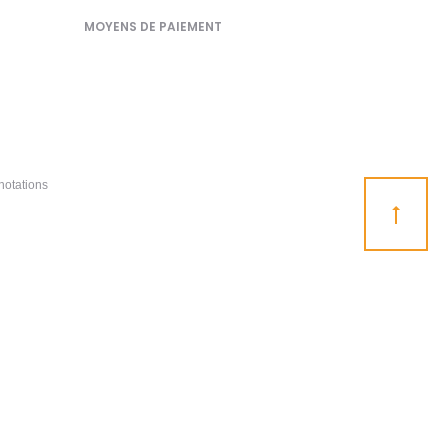
MOYENS DE PAIEMENT
notations
Go
to
top