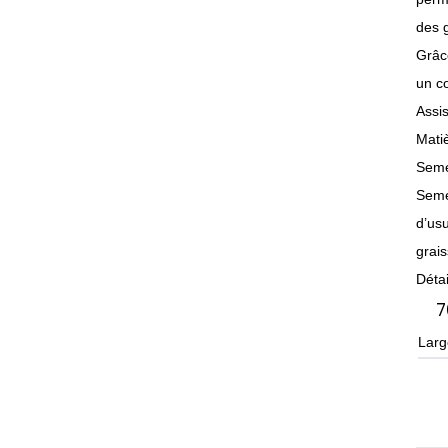
des g
Grâce
un co
Assis
Matiè
Semel
Seme
d’usu
grai
Détai
7
Larg