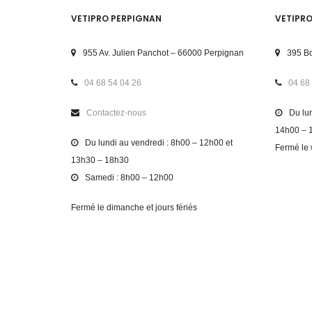
VETIPRO PERPIGNAN
VETIPR
955 Av. Julien Panchot – 66000 Perpignan
395 Bd
04 68 54 04 26
04 68
Contactez-nous
Du lun
14h00 – 
Du lundi au vendredi : 8h00 – 12h00 et
Fermé le 
13h30 – 18h30
Samedi : 8h00 – 12h00
Fermé le dimanche et jours fériés