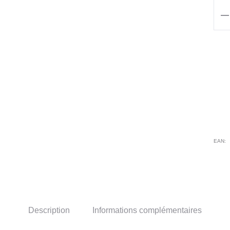
qua
de
Ari
SL
BI
EAN:
Description
Informations complémentaires