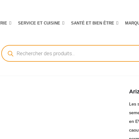
TRIE
SERVICE ET CUISINE
SANTÉ ET BIEN ÊTRE
MARQ
Recherche
de
produits
Ari
Les 
seme
en E
caout
perm