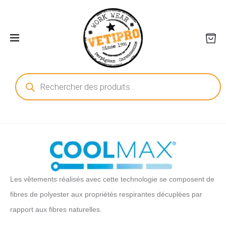
R
e
c
h
e
r
c
h
e
d
e
p
r
o
d
Les vêtements réalisés avec cette technologie se composent de
u
i
fibres de polyester aux propriétés respirantes décuplées par
t
s
rapport aux fibres naturelles.